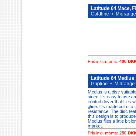
Latitude 64 Mace, F
Goldline •
Midrange
Pris inkl. moms:
400 DK
Latitude 64 Medius
Gripline •
Midrange
Medius is a disc suitabl
since it´s easy to use a
control driver that flies 
glide. It's made out of a
resistance. The disc fe
this design is to produce 
Medius flies a little bit
market.
Pris inkl. moms:
250 DK