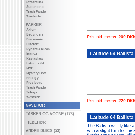
Streamline
Supersonic
Trash Panda
Westside
PAKKER
Axiom
Begyndere
Pris inkl. moms:
200 DK
Discmania
Discraft
Dynamic Discs
Latitude 64 Ballista 
Innova
Kastaplast
Latitude 64
MVP
Mystery Box
Prodigy
Prodiscus
Trash Panda
Trilogy
Westside
Pris inkl. moms:
220 DK
GAVEKORT
TASKER OG VOGNE (176)
Latitude 64 Ballista
TILBEHØR
The Ballista will fly lik
with a slight turn for the
ANDRE DISCS (53)