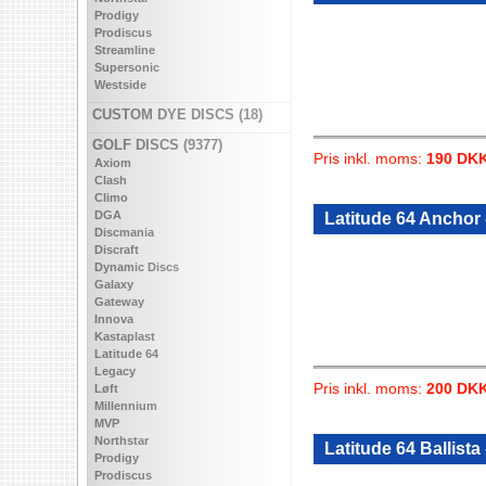
Prodigy
Prodiscus
Streamline
Supersonic
Westside
CUSTOM DYE DISCS (18)
GOLF DISCS (9377)
Pris inkl. moms:
190 DK
Axiom
Clash
Climo
DGA
Latitude 64 Anchor -
Discmania
Discraft
Dynamic Discs
Galaxy
Gateway
Innova
Kastaplast
Latitude 64
Legacy
Pris inkl. moms:
200 DK
Løft
Millennium
MVP
Northstar
Latitude 64 Ballista
Prodigy
Prodiscus