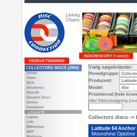
Linking
Chains
INDKØBSKURV: 0 vare(r)
PRODUKTSØGNING
Vælg søgekriterier:
COLLECTORS DISCS (3900)
Axiom
Hovedgruppe:
Climo
Producent:
DGA
Model:
Discmania
Discraft
Prisinterval (hele kron
Dynamic Discs
eller fritekstsøgning (o
Innova
Kastaplast
Latitude 64
Collectors discs -> 
Legacy
Løft
Millennium
Latitude 64 Anchor
MVP
Moonshine Optoline
Northstar