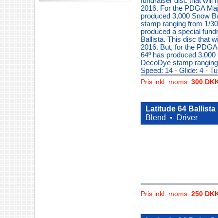
fundraiser disc that will 
2016. For the PDGA Maj
produced 3,000 Snow Ba
stamp ranging from 1/30
produced a special fundr
Ballista. This disc that w
2016. But, for the PDGA
64º has produced 3,000 
DecoDye stamp ranging 
Speed: 14 - Glide: 4 - Tu
Pris inkl. moms:
300 DK
Latitude 64 Ballista
Blend •
Driver
Pris inkl. moms:
250 DK