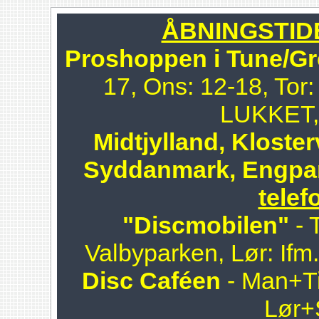
ÅBNINGSTIDER
Proshoppen i Tune/Gr
17, Ons: 12-18, Tor:
LUKKET, 
Midtjylland, Kloster
Syddanmark, Engpa
telef
"Discmobilen"
- 
Valbyparken, Lør: Ifm
Disc Caféen
- Man+Ti
Lør+