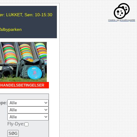
 Lør: LUKKET, Søn: 10-15:30
Cookie- og privatlivspolitik
Valbyparken
HANDELSBETINGELSER
pe:
Fly-Dye: