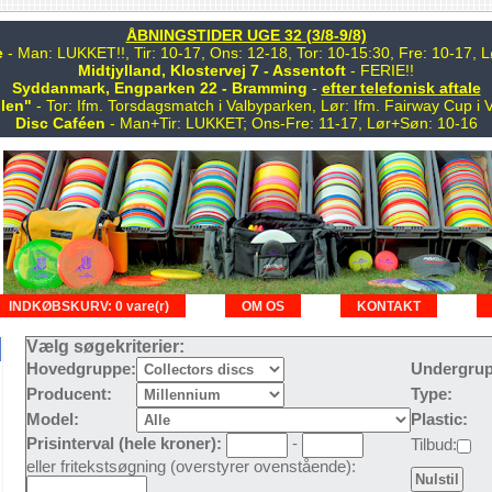
ÅBNINGSTIDER UGE 32 (3/8-9/8)
e
- Man: LUKKET!!, Tir: 10-17, Ons: 12-18, Tor: 10-15:30, Fre: 10-17,
Midtjylland, Klostervej 7 - Assentoft
- FERIE!!
Syddanmark, Engparken 22 - Bramming
-
efter telefonisk aftale
len"
- Tor: Ifm. Torsdagsmatch i Valbyparken, Lør: Ifm. Fairway Cup i 
Disc Caféen
- Man+Tir: LUKKET; Ons-Fre: 11-17, Lør+Søn: 10-16
INDKØBSKURV: 0 vare(r)
OM OS
KONTAKT
Vælg søgekriterier:
Hovedgruppe:
Undergrup
Producent:
Type:
Model:
Plastic:
Prisinterval (hele kroner):
-
Tilbud:
eller fritekstsøgning (overstyrer ovenstående):