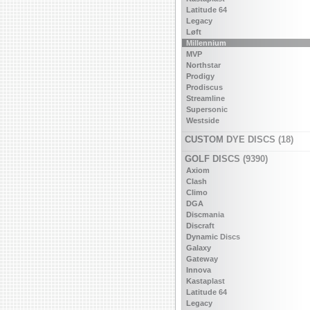
Latitude 64
Legacy
Løft
Millennium
MVP
Northstar
Prodigy
Prodiscus
Streamline
Supersonic
Westside
CUSTOM DYE DISCS (18)
GOLF DISCS (9390)
Axiom
Clash
Climo
DGA
Discmania
Discraft
Dynamic Discs
Galaxy
Gateway
Innova
Kastaplast
Latitude 64
Legacy