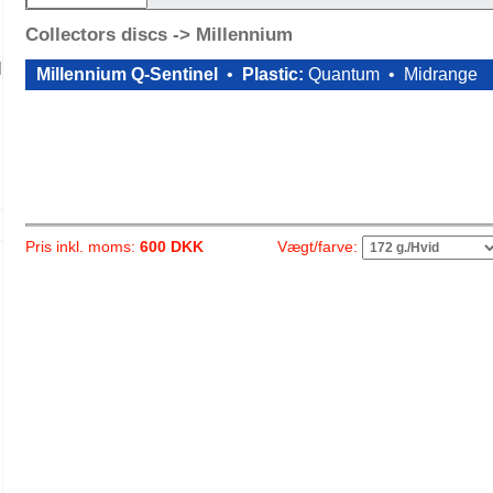
Collectors discs -> Millennium
Millennium Q-Sentinel
•
Plastic:
Quantum •
Midrange
Vægt/farve:
Pris inkl. moms:
600 DKK