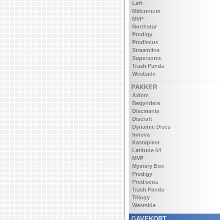
Løft
Millennium
MVP
Northstar
Prodigy
Prodiscus
Streamline
Supersonic
Trash Panda
Westside
PAKKER
Axiom
Begyndere
Discmania
Discraft
Dynamic Discs
Innova
Kastaplast
Latitude 64
MVP
Mystery Box
Prodigy
Prodiscus
Trash Panda
Trilogy
Westside
GAVEKORT