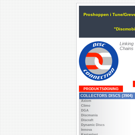
Proshoppen i Tune/Grev
"Discmobi
Linking
Chains
PRODUKTSØGNING
COLLECTORS DISCS (3904)
Axiom
Climo
DGA
Discmania
Discraft
Dynamic Discs
Innova
Kastaplast