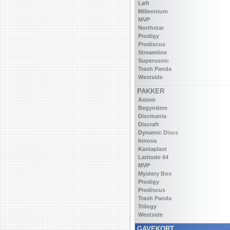
Løft
Millennium
MVP
Northstar
Prodigy
Prodiscus
Streamline
Supersonic
Trash Panda
Westside
PAKKER
Axiom
Begyndere
Discmania
Discraft
Dynamic Discs
Innova
Kastaplast
Latitude 64
MVP
Mystery Box
Prodigy
Prodiscus
Trash Panda
Trilogy
Westside
GAVEKORT