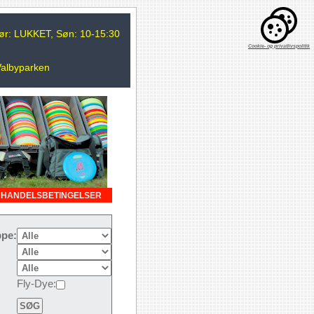
 Lør: LUKKET, Søn: 10-15:30
Cookie- og privatlivspolitik
Valbyparken
HANDELSBETINGELSER
pe:
Fly-Dye: