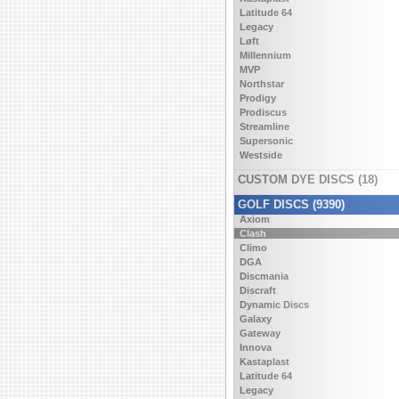
Latitude 64
Legacy
Løft
Millennium
MVP
Northstar
Prodigy
Prodiscus
Streamline
Supersonic
Westside
CUSTOM DYE DISCS (18)
GOLF DISCS (9390)
Axiom
Clash
Climo
DGA
Discmania
Discraft
Dynamic Discs
Galaxy
Gateway
Innova
Kastaplast
Latitude 64
Legacy