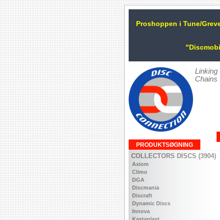
Proshoppen i Tune/Grev
"Discmobi
Linking
Chains
PRODUKTSØGNING
COLLECTORS DISCS (3904)
Axiom
Climo
DGA
Discmania
Discraft
Dynamic Discs
Innova
Kastaplast