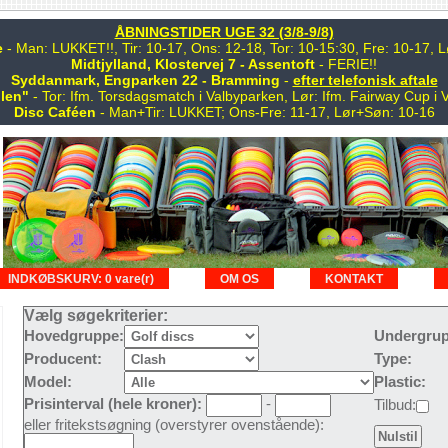
ÅBNINGSTIDER UGE 32 (3/8-9/8)
e
- Man: LUKKET!!, Tir: 10-17, Ons: 12-18, Tor: 10-15:30, Fre: 10-17,
Midtjylland, Klostervej 7 - Assentoft
- FERIE!!
Syddanmark, Engparken 22 - Bramming
-
efter telefonisk aftale
len"
- Tor: Ifm. Torsdagsmatch i Valbyparken, Lør: Ifm. Fairway Cup i 
Disc Caféen
- Man+Tir: LUKKET; Ons-Fre: 11-17, Lør+Søn: 10-16
INDKØBSKURV: 0 vare(r)
OM OS
KONTAKT
Vælg søgekriterier:
Hovedgruppe:
Undergrup
Producent:
Type:
Model:
Plastic:
Prisinterval (hele kroner):
-
Tilbud:
eller fritekstsøgning (overstyrer ovenstående):